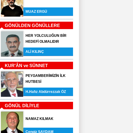
MUAZ ERGÜ
GÖNÜLDEN GÖNÜLLERE
HER YOLCULUĞUN BİR
HEDEFİ OLMALIDIR
ALİ KILINÇ
KUR'ÂN ve SÜNNET
PEYGAMBERİMİZİN İLK
HUTBESİ
H.Hafız Abdürrezzak ÖZ
GÖNÜL DİLİYLE
NAMAZ KILMAK
Cengiz SAYDAM