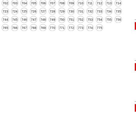
702
703
704
705
706
707
708
709
710
711
712
713
714
723
724
725
726
727
728
729
730
731
732
733
734
735
744
745
746
747
748
749
750
751
752
753
754
755
756
765
766
767
768
769
770
771
772
773
774
775