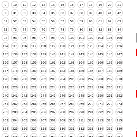
9
10
11
12
13
14
15
16
17
18
19
20
21
30
31
32
33
34
35
36
37
38
39
40
41
42
51
52
53
54
55
56
57
58
59
60
61
62
63
72
73
74
75
76
77
78
79
80
81
82
83
84
93
94
95
96
97
98
99
100
101
102
103
104
105
114
115
116
117
118
119
120
121
122
123
124
125
126
135
136
137
138
139
140
141
142
143
144
145
146
147
156
157
158
159
160
161
162
163
164
165
166
167
168
177
178
179
180
181
182
183
184
185
186
187
188
189
198
199
200
201
202
203
204
205
206
207
208
209
210
219
220
221
222
223
224
225
226
227
228
229
230
231
240
241
242
243
244
245
246
247
248
249
250
251
252
261
262
263
264
265
266
267
268
269
270
271
272
273
282
283
284
285
286
287
288
289
290
291
292
293
294
303
304
305
306
307
308
309
310
311
312
313
314
315
324
325
326
327
328
329
330
331
332
333
334
335
336
345
346
347
348
349
350
351
352
353
354
355
356
357