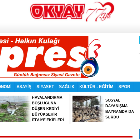
ONOMİ
ASAYİŞ
SİYASET
SAĞLIK
KÜLTÜR - EĞİTİM
SPOR
HAVALANDIRMA
SOSYAL
BOŞLUĞUNA
DAYANIŞMA
DÜŞEN KEDİYİ
BAYRAMDA DA
BÜYÜKŞEHİR
SÜRDÜ
İTFAİYE EKİPLERİ
KURTARDI