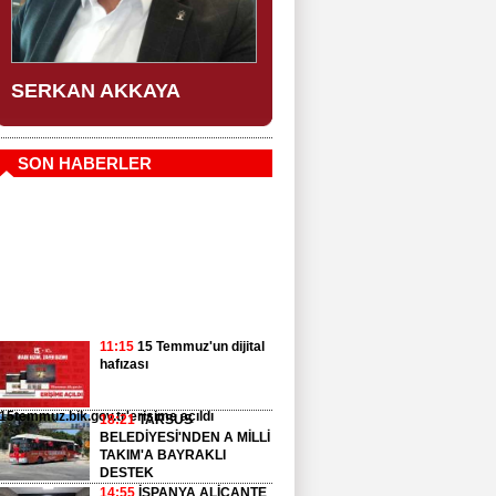
SERKAN AKKAYA
SON HABERLER
11:15
15 Temmuz'un dijital
hafızası
'15temmuz.bik.gov.tr'erişime açıldı
18:21
TARSUS
BELEDİYESİ'NDEN A MİLLİ
TAKIM'A BAYRAKLI
DESTEK
14:55
İSPANYA ALİCANTE
İTFAİYESİ’NDEN MERSİN