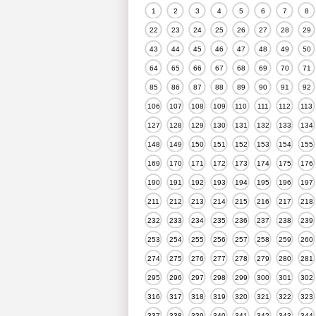
1
2
3
4
5
6
7
8
22
23
24
25
26
27
28
29
43
44
45
46
47
48
49
50
64
65
66
67
68
69
70
71
85
86
87
88
89
90
91
92
106
107
108
109
110
111
112
113
127
128
129
130
131
132
133
134
148
149
150
151
152
153
154
155
169
170
171
172
173
174
175
176
190
191
192
193
194
195
196
197
211
212
213
214
215
216
217
218
232
233
234
235
236
237
238
239
253
254
255
256
257
258
259
260
274
275
276
277
278
279
280
281
295
296
297
298
299
300
301
302
316
317
318
319
320
321
322
323
337
338
339
340
341
342
343
344