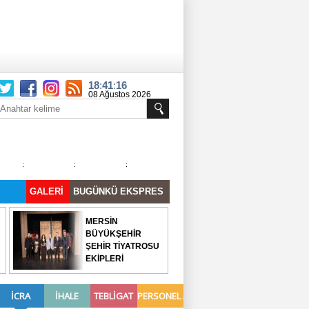
18
:
41
:
16
08 Ağustos 2026
Cumartesi
:
:
:
GALERİ
BUGÜNKÜ EKSPRES
MERSİN
BÜYÜKŞEHİR
ŞEHİR TİYATROSU
EKİPLERİ