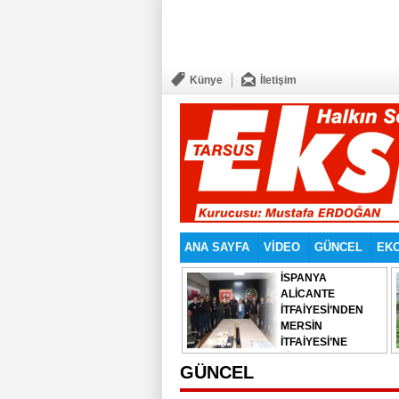
Künye
İletişim
ANA SAYFA
VİDEO
GÜNCEL
EK
İSPANYA
ALİCANTE
İTFAİYESİ’NDEN
MERSİN
İTFAİYESİ’NE
ZİYARET
GÜNCEL