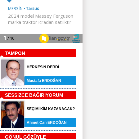
TAMPON
HERKESİN DERDİ
Mustafa ERDOĞAN
SESSİZCE BAĞIRIYORUM
SEÇİMİ KİM KAZANACAK?
Ahmet Can ERDOĞAN
GÖNÜL GÖZÜYLE