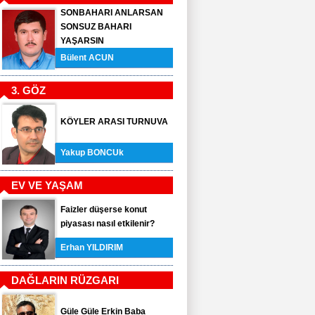
SONBAHARI ANLARSAN
SONSUZ BAHARI
YAŞARSIN
Bülent ACUN
3. GÖZ
KÖYLER ARASI TURNUVA
Yakup BONCUk
EV VE YAŞAM
Faizler düşerse konut
piyasası nasıl etkilenir?
Erhan YILDIRIM
DAĞLARIN RÜZGARI
Güle Güle Erkin Baba