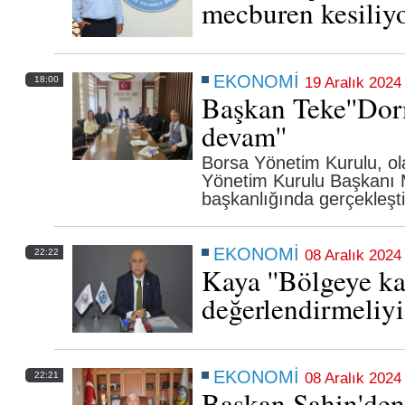
mecburen kesiliyo
EKONOMİ
18:00
19 Aralık 202
Başkan Teke''Dor
devam''
Tarsus Ticaret Borsası'nda En Yüksek Tescil
Ücreti Ödeyenlere Plaket
Borsa Yönetim Kurulu, ola
Yönetim Kurulu Başkanı 
başkanlığında gerçekleşti
11 Nisan 2026 Cumartesi 11:36
EKONOMİ
22:22
08 Aralık 2024
Kaya ''Bölgeye ka
değerlendirmeliyiz
EKONOMİ
22:21
08 Aralık 2024
Başkan Şahin'den 