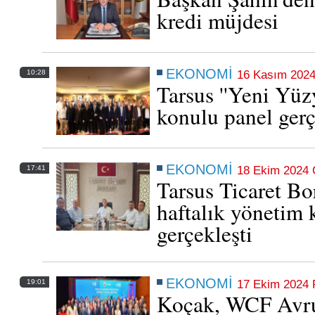
kredi müjdesi
EKONOMİ
10:28
16 Kasım 2024
Tarsus ''Yeni Yüz
konulu panel gerç
TARIM, TİCARET VE BÖLGESEL RİSKLER
MASAYA YATIRILDI
Tarsus Ticaret Borsası'nın Aralık Ayı Yönetim Kurulu Toplantısı,
Yönetim Kurulu Başkanı Mustafa Teke başkanlığında Borsa
EKONOMİ
17:41
18 Ekim 2024
toplantı salonunda gerçekleştirildi
Tarsus Ticaret Bo
07 Aralık 2025 Pazar 21:34
haftalık yönetim 
gerçekleşti
EKONOMİ
19:01
17 Ekim 2024 
Koçak, WCF Avru