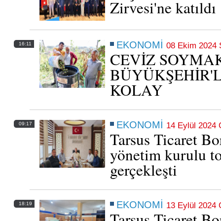
Zirvesi'ne katıldı
EKONOMİ
16:11
08 Ekim 2024 S
CEVİZ SOYMA
BÜYÜKŞEHİR'L
KOLAY
Tarsus’ta esnafa 387 milyon 418 bin kredi
EKONOMİ
09:17
14 Eylül 2024 
Tarsus Ticaret Bo
07 Aralık 2025 Pazar 21:28
yönetim kurulu to
gerçekleşti
EKONOMİ
18:19
13 Eylül 2024
Tarsus Ticaret Bo