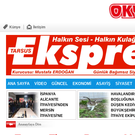
Künye
İletişim
ANA SAYFA
VİDEO
GÜNCEL
EKONOMİ
ASAYİŞ
SİYASET
İSPANYA
HAVALANDI
ALİCANTE
BOŞLUĞUNA
İTFAİYESİ’NDEN
DÜŞEN KEDİY
MERSİN
BÜYÜKŞEHİ
İTFAİYESİ’NE
İTFAİYE EKİP
ZİYARET
KURTARDI
Anasayfaya Dön