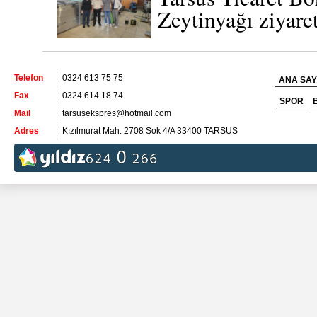
Zeytinyağı ziyaret
Telefon
0324 613 75 75
ANA SAY
Fax
0324 614 18 74
SPOR
Mail
tarsusekspres@hotmail.com
Adres
Kızılmurat Mah. 2708 Sok 4/A 33400 TARSUS
Tarsus’ta geçen ay 590 adet konut satıldı
23 Temmuz 2025 Çarşamba 00:54