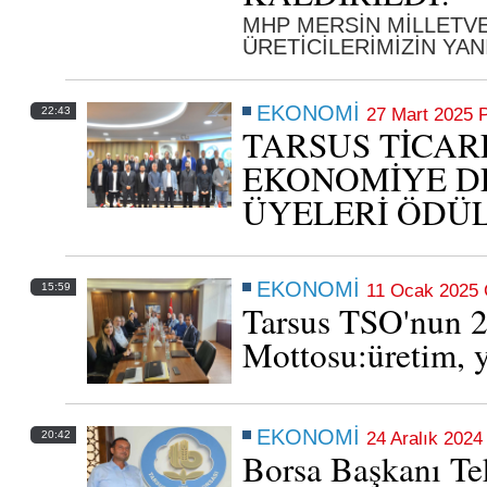
MHP MERSİN MİLLETVE
ÜRETİCİLERİMİZİN YAN
EKONOMİ
22:43
27 Mart 2025 
TARSUS TİCAR
Tarsus Ticaret Borsası yönetim kurulu
EKONOMİYE D
toplandı
ÜYELERİ ÖDÜ
Tarsus Ticaret Borsası yönetim kurulu tarım ve ekonomi
gündemini değerlendirdi
24 Mayıs 2026 Pazar 10:04
EKONOMİ
15:59
11 Ocak 2025 
Tarsus TSO'nun 
Mottosu:üretim, y
EKONOMİ
20:42
24 Aralık 2024
Borsa Başkanı Tek