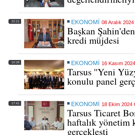
EKONOMİ
22:21
08 Aralık 2024
Başkan Şahin'den 
kredi müjdesi
EKONOMİ
10:28
16 Kasım 2024
Tarsus ''Yeni Yüz
konulu panel gerç
TARIM, TİCARET VE BÖLGESEL RİSKLER
MASAYA YATIRILDI
Tarsus Ticaret Borsası'nın Aralık Ayı Yönetim Kurulu Toplantısı,
Yönetim Kurulu Başkanı Mustafa Teke başkanlığında Borsa
EKONOMİ
17:41
18 Ekim 2024
toplantı salonunda gerçekleştirildi
Tarsus Ticaret Bo
07 Aralık 2025 Pazar 21:34
haftalık yönetim 
gerçekleşti