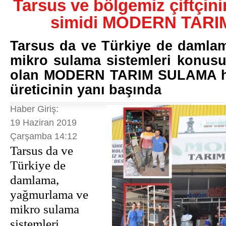
Tarsus ve bölgemiz çiftçin
simidi MODERN TAR
Tarsus da ve Türkiye de damla
mikro sulama sistemleri konusu
olan MODERN TARIM SULAMA her
üreticinin yanı başında
Haber Giriş:
19 Haziran 2019
Çarşamba 14:12
Tarsus da ve
Türkiye de
damlama,
yağmurlama ve
mikro sulama
sistemleri