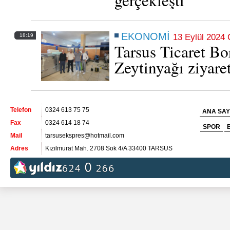
gerçekleşti
EKONOMİ
18:19
13 Eylül 2024
Tarsus Ticaret Bo
Zeytinyağı ziyaret
Telefon
0324 613 75 75
ANA SAY
Fax
0324 614 18 74
SPOR
Mail
tarsusekspres@hotmail.com
Adres
Kızılmurat Mah. 2708 Sok 4/A 33400 TARSUS
Tarsus’ta geçen ay 590 adet konut satıldı
23 Temmuz 2025 Çarşamba 00:54