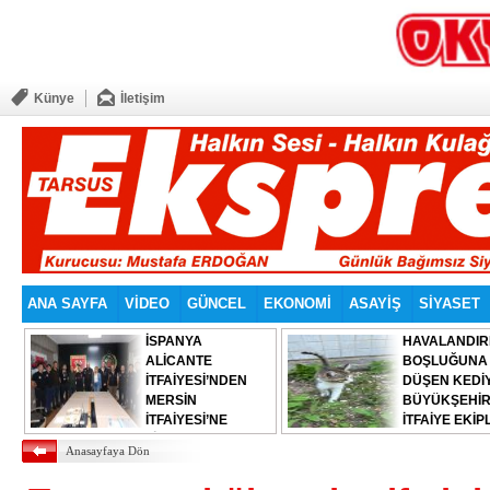
Künye
İletişim
ANA SAYFA
VİDEO
GÜNCEL
EKONOMİ
ASAYİŞ
SİYASET
İSPANYA
HAVALANDI
ALİCANTE
BOŞLUĞUNA
İTFAİYESİ’NDEN
DÜŞEN KEDİY
MERSİN
BÜYÜKŞEHİ
İTFAİYESİ’NE
İTFAİYE EKİP
ZİYARET
KURTARDI
Anasayfaya Dön