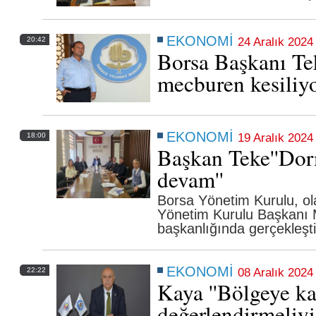
EKONOMİ
20:42
24 Aralık 2024
Borsa Başkanı Tek
mecburen kesiliyo
EKONOMİ
18:00
19 Aralık 202
Başkan Teke''Dor
devam''
Tarsus Ticaret Borsası'nda En Yüksek Tescil
Ücreti Ödeyenlere Plaket
Borsa Yönetim Kurulu, ola
Yönetim Kurulu Başkanı 
başkanlığında gerçekleşti
11 Nisan 2026 Cumartesi 11:36
EKONOMİ
22:22
08 Aralık 2024
Kaya ''Bölgeye ka
değerlendirmeliyiz