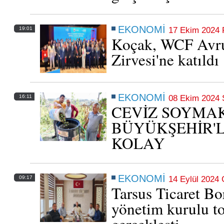
EKONOMİ
19:01
17 Ekim 2024 
Koçak, WCF Avru
Zirvesi'ne katıldı
EKONOMİ
16:11
08 Ekim 2024 S
CEVİZ SOYMA
BÜYÜKŞEHİR'L
KOLAY
Tarsus’ta esnafa 387 milyon 418 bin kredi
EKONOMİ
09:17
14 Eylül 2024 
Tarsus Ticaret Bo
07 Aralık 2025 Pazar 21:28
yönetim kurulu to