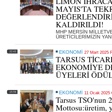
LİMON İHRACA
MAYIS'TA TEK
DEĞERLENDİR
KALDIRILDI!
MHP MERSİN MİLLETVE
ÜRETİCİLERİMİZİN YAN
EKONOMİ
22:43
27 Mart 2025 
TARSUS TİCAR
Tarsus Ticaret Borsası yönetim kurulu
EKONOMİYE D
toplandı
ÜYELERİ ÖDÜ
Tarsus Ticaret Borsası yönetim kurulu tarım ve ekonomi
gündemini değerlendirdi
24 Mayıs 2026 Pazar 10:04
EKONOMİ
15:59
11 Ocak 2025 
Tarsus TSO'nun 
Mottosu:üretim, y